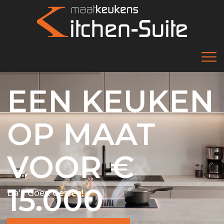
EEN KEUKEN
OP MAAT
VOOR €
15.000
Da's Goed Gezien!